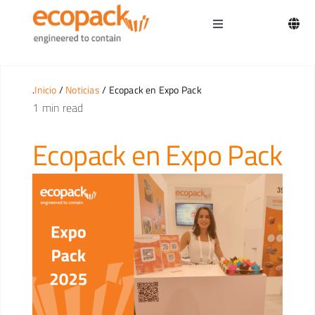
Skip
to
Toggle
content
Navigation
Inicio
.
Inicio
/
Noticias
/ Ecopack en Expo Pack
1 min read
Ecopack en Expo Pack