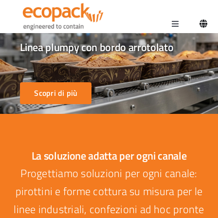
Salta
al
Toggle
contenuto
Navigation
Home
Stampi panettone per linee industriali
Scopri di più
La soluzione adatta per ogni canale
Progettiamo soluzioni per ogni canale:
pirottini e forme cottura su misura per le
linee industriali, confezioni ad hoc pronte