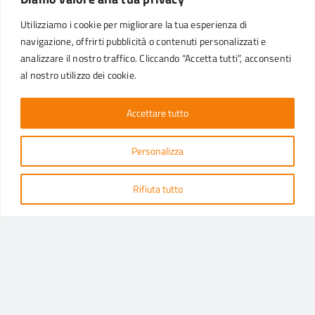
FORMAS DESEMPILHAMENTO INDUSTRIAL
Utilizziamo i cookie per migliorare la tua esperienza di
DISTRIBUIDORES – LINHA PROFISSIONAL
navigazione, offrirti pubblicità o contenuti personalizzati e
VAREJO
analizzare il nostro traffico. Cliccando “Accetta tutti”, acconsenti
al nostro utilizzo dei cookie.
ATENDIMENTO AO CLIENTE
Accettare tutto
Para qualquer informação, envie um e-mail para o nosso
Personalizza
Serviço de Atendimento ao Cliente ou entre em contato
conosco pelas mídias sociais.
Rifiuta tutto
SOLICITAR INFORMAÇÕES
brasil_comercial@ecopack.com
Política e objetivos
|
Condições de venda
|
Denuncia de irregularidades
|
Processamento de dados
|