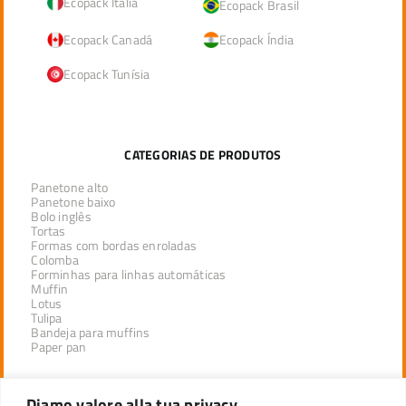
Ecopack Itália
Ecopack Brasil
Ecopack Canadá
Ecopack Índia
Ecopack Tunísia
CATEGORIAS DE PRODUTOS
Panetone alto
Panetone baixo
Bolo inglês
Tortas
Formas com bordas enroladas
Colomba
Forminhas para linhas automáticas
Muffin
Lotus
Tulipa
Bandeja para muffins
Paper pan
PRODUTOS POR SETOR
Diamo valore alla tua privacy