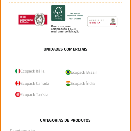
Produtos com
certificação FSC®
mediante solicitação
UNIDADES COMERCIAIS
Ecopack Itália
Ecopack Brasil
Ecopack Canadá
Ecopack Índia
Ecopack Tunísia
CATEGORIAS DE PRODUTOS
Panetone alto