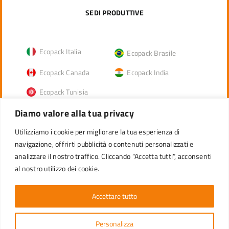
SEDI PRODUTTIVE
Ecopack Italia
Ecopack Brasile
Ecopack Canada
Ecopack India
Ecopack Tunisia
Diamo valore alla tua privacy
Utilizziamo i cookie per migliorare la tua esperienza di
CATEGORIE PRODOTTI
navigazione, offrirti pubblicità o contenuti personalizzati e
Panettone alto
analizzare il nostro traffico. Cliccando “Accetta tutti”, acconsenti
Panettone basso
al nostro utilizzo dei cookie.
Plumcake
Stampi con bordo arrotolato
Torte
Accettare tutto
Colomba
Pirottini linee automatiche
Muffin
Tulip
Personalizza