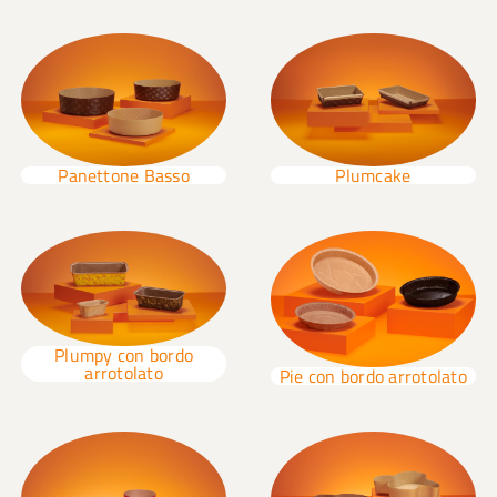
Plumcake
Panettone Basso
Plumpy con bordo
arrotolato
Pie con bordo arrotolato