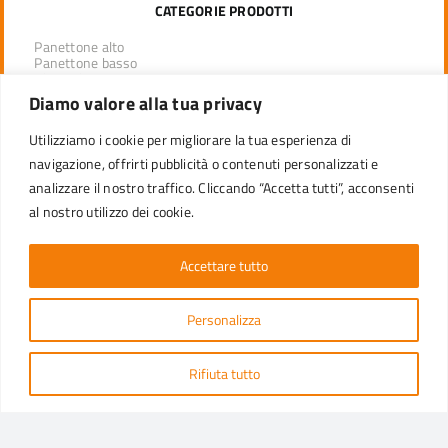
CATEGORIE PRODOTTI
Panettone alto
Panettone basso
Plumcake
Stampi con bordo arrotolato
Diamo valore alla tua privacy
Torte
Colomba
Utilizziamo i cookie per migliorare la tua esperienza di
Pirottini linee automatiche
Muffin
navigazione, offrirti pubblicità o contenuti personalizzati e
Tulip
analizzare il nostro traffico. Cliccando “Accetta tutti”, acconsenti
Lotus
Sistema teglia
al nostro utilizzo dei cookie.
Paper pan
Accettare tutto
PRODOTTI PER CANALE
Personalizza
STAMPI PER LINEE AUTOMATICHE
LINEA PROFESSIONAL PER DISTRIBUTORI
CONFEZIONI RETAIL
Rifiuta tutto
RICHIEDI INFO
CUSTOMER CARE