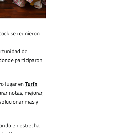
pack se reunieron
portunidad de
donde participaron
vo lugar en
Turín
:
rar notas, mejorar,
evolucionar más y
jando en estrecha