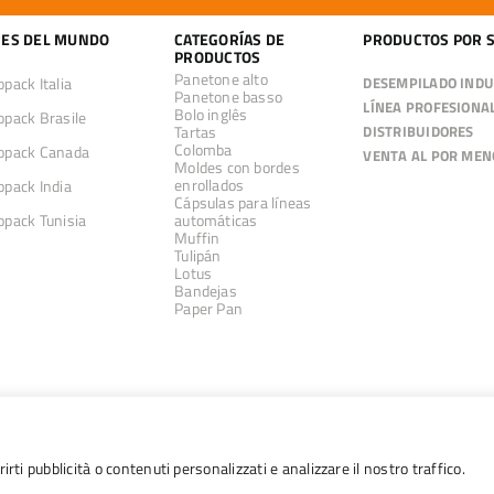
ES DEL MUNDO
CATEGORÍAS DE
PRODUCTOS POR 
PRODUCTOS
Panetone alto
pack Italia
DESEMPILADO INDU
Panetone basso
LÍNEA PROFESIONA
Bolo inglês
pack Brasile
Tartas
DISTRIBUIDORES
Colomba
pack Canada
VENTA AL POR MEN
Moldes con bordes
enrollados
pack India
Cápsulas para líneas
pack Tunisia
automáticas
Muffin
Tulipán
Lotus
Bandejas
Paper Pan
irti pubblicità o contenuti personalizzati e analizzare il nostro traffico.
26 Ecopack S.p.A. | via della Masolina 24 | 10040 Piobesi Torinese | P.IVA 054695