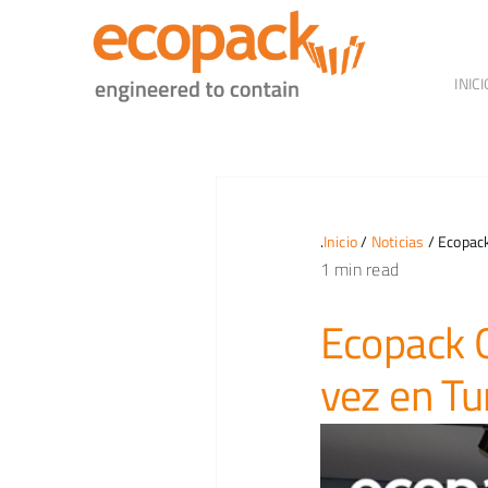
Skip
to
content
INICI
.
Inicio
/
Noticias
/ Ecopack
1 min read
Ecopack G
vez en Tu