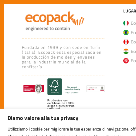
LUGAR
Eco
Eco
Eco
Fundada en 1939 y con sede en Turín
Eco
(Italia), Ecopack está especializada en
la producción de moldes y envases
Eco
para la industria mundial de la
confitería.
Productos con
certificación FSC®
disponibles previa
solicitud
Diamo valore alla tua privacy
Utilizziamo i cookie per migliorare la tua esperienza di navigazione, offr
© 20