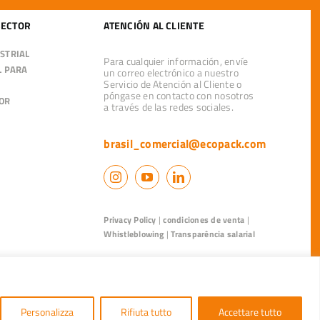
SECTOR
ATENCIÓN AL CLIENTE
STRIAL
Para cualquier información, envíe
L PARA
un correo electrónico a nuestro
Servicio de Atención al Cliente o
póngase en contacto con nosotros
OR
a través de las redes sociales.
brasil_comercial@ecopack.com
Privacy Policy
|
condiciones de venta
|
Whistleblowing
|
Transparência salarial
50015
Personalizza
Rifiuta tutto
Accettare tutto