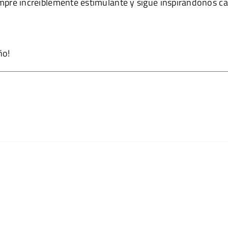
mpre increíblemente estimulante y sigue inspirándonos ca
ño!