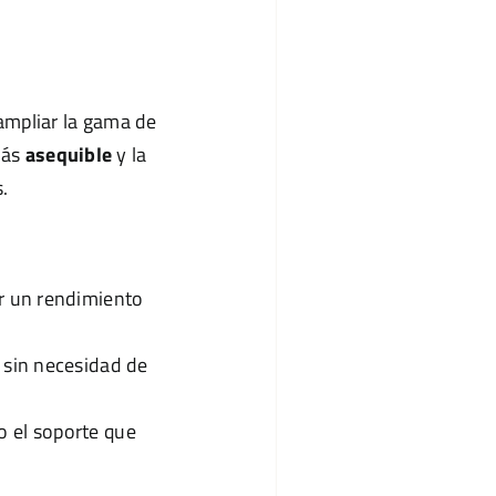
ampliar la gama de
más
asequible
y la
.
ar un rendimiento
s sin necesidad de
o el soporte que