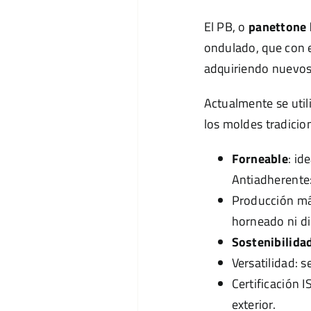
El PB, o
panettone 
ondulado, que con e
adquiriendo nuevos
Actualmente se util
los moldes tradicio
Forneable
: id
Antiadherente:
Producción más
horneado ni di
Sostenibilida
Versatilidad: 
Certificación I
exterior.