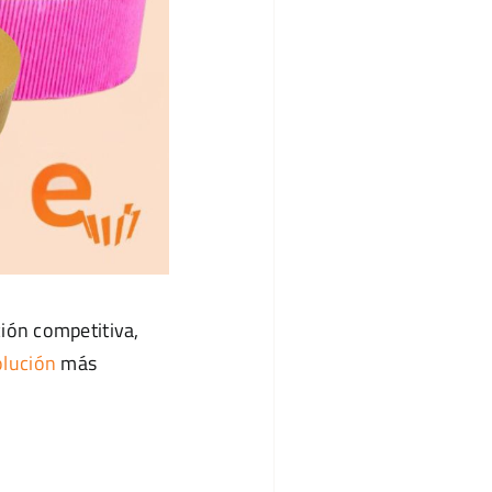
ión competitiva,
olución
más