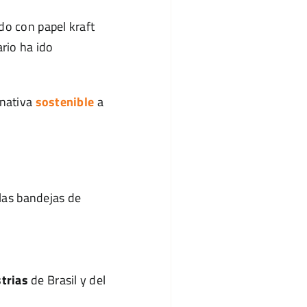
do con papel kraft
rio ha ido
rnativa
sostenible
a
las bandejas de
trias
de Brasil y del