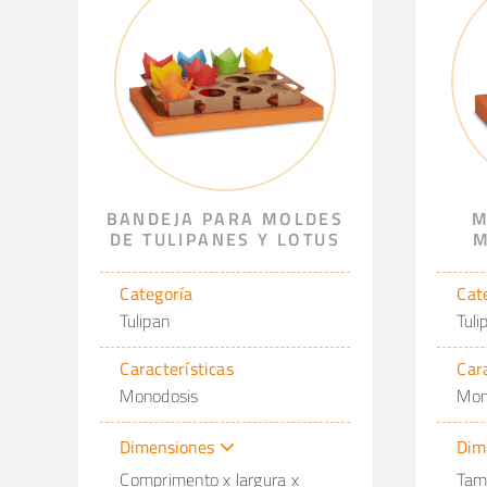
BANDEJA PARA MOLDES
M
DE TULIPANES Y LOTUS
M
Categoría
Cat
Tulipan
Tuli
Características
Car
Monodosis
Mon
Dimensiones
Dim
Comprimento x largura x
Tam