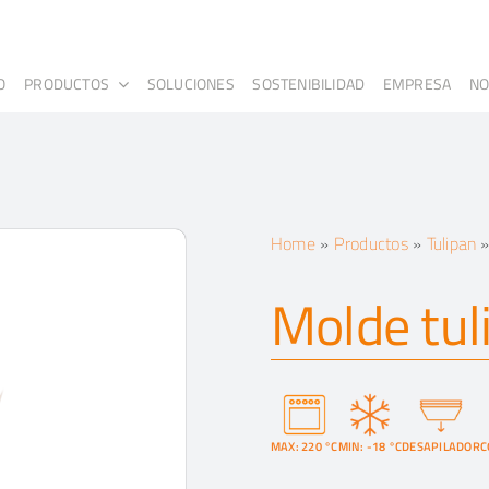
O
PRODUCTOS
SOLUCIONES
SOSTENIBILIDAD
EMPRESA
NO
Home
»
Productos
»
Tulipan
Molde tul
MAX: 220 °C
MIN: -18 °C
DESAPILADOR
C