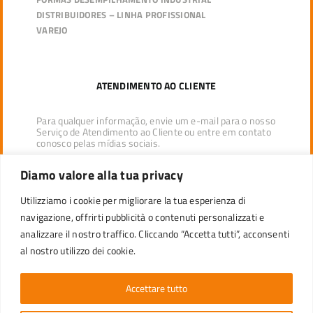
DISTRIBUIDORES – LINHA PROFISSIONAL
VAREJO
ATENDIMENTO AO CLIENTE
Para qualquer informação, envie um e-mail para o nosso
Serviço de Atendimento ao Cliente ou entre em contato
conosco pelas mídias sociais.
Diamo valore alla tua privacy
brasil_comercial@ecopack.com
Utilizziamo i cookie per migliorare la tua esperienza di
navigazione, offrirti pubblicità o contenuti personalizzati e
analizzare il nostro traffico. Cliccando “Accetta tutti”, acconsenti
al nostro utilizzo dei cookie.
Política e objetivos
|
Condições de venda
|
Denuncia de irregularidades
|
Processamento de dados
|
Accettare tutto
Transparência salarial