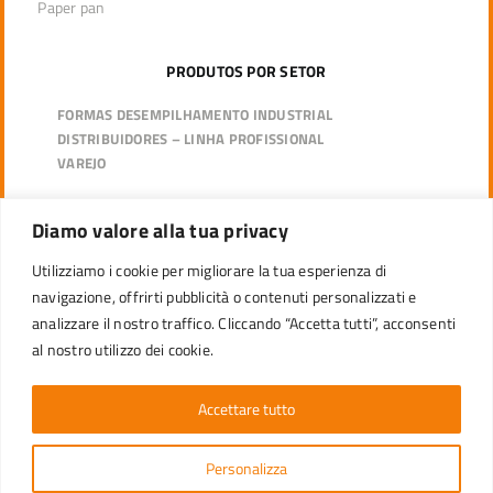
Paper pan
PRODUTOS POR SETOR
FORMAS DESEMPILHAMENTO INDUSTRIAL
DISTRIBUIDORES – LINHA PROFISSIONAL
VAREJO
Diamo valore alla tua privacy
ATENDIMENTO AO CLIENTE
Utilizziamo i cookie per migliorare la tua esperienza di
navigazione, offrirti pubblicità o contenuti personalizzati e
Para qualquer informação, envie um e-mail para o nosso
analizzare il nostro traffico. Cliccando “Accetta tutti”, acconsenti
Serviço de Atendimento ao Cliente ou entre em contato
conosco pelas mídias sociais.
al nostro utilizzo dei cookie.
brasil_comercial@ecopack.com
Accettare tutto
Personalizza