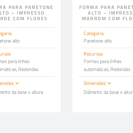
MA PARA PANETONE
FORMA PARA PANE
LTO – IMPRESSO
ALTO – IMPRES
ERDE COM FLORES
MARROM COM FLO
egoria
Categoria
etone alto
Panetone alto
ursos
Recursos
mas para linhas
Formas para linhas
omáticas, Redondas
automáticas, Redondas
ensões
Dimensões
metro da base x altura
Diâmetro da base x altu