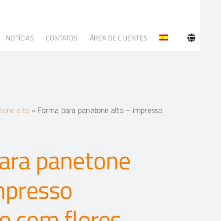
NOTÍCIAS
CONTATOS
ÁREA DE CLIENTES
tone alto
»
Forma para panetone alto – impresso
ara panetone
mpresso
o com flores