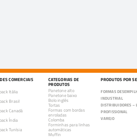
DES COMERCIAIS
CATEGORIAS DE
PRODUTOS POR S
PRODUTOS
Panetone alto
ack Itália
FORMAS DESEMPI
Panetone baixo
INDUSTRIAL
Bolo inglês
pack Brasil
Tortas
DISTRIBUIDORES – 
Formas com bordas
pack Canadá
PROFISSIONAL
enroladas
VAREJO
Colomba
pack Índia
Forminhas para linhas
pack Tunísia
automáticas
Muffin