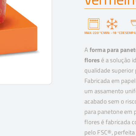
MAX: 220 °C
MIN: -18 °C
DESEMPI
A
forma para panet
flores
é a solução 
qualidade superior 
Fabricada em papel 
um assamento unif
acabado sem o risc
para panetone em 
flores é fabricada 
pelo FSC®, perfeit