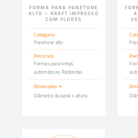
FORMA PARA PANETONE
FOR
ALTO – KRAFT IMPRESSO
A
COM FLORES
V
Categoria
Cat
Panetone alto
Pan
Recursos
Rec
Formas para linhas
For
automáticas, Redondas
aut
Dimensões
Dim
Diâmetro da base x altura
Diâ