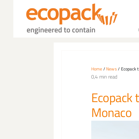
Salta
al
contenuto
Home
/
News
/ Ecopack t
0,4 min read
Ecopack t
Monaco