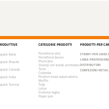
PRODUTTIVE
CATEGORIE PRODOTTI
PRODOTTI PER CA
Panettone alto
pack Italia
STAMPI PER LINEE
Panettone basso
LINEA PROFESSION
Plumcake
pack Brasile
Stampi con bordo arrotolato
DISTRIBUTORI
Torte
pack Canada
CONFEZIONI RETAIL
Colomba
Pirottini linee automatiche
pack India
Muffin
pack Tunisia
Tulip
Lotus
Sistema teglia
Paper pan