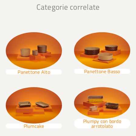
Categorie correlate
Panettone Basso
Panettone Alto
Plumpy con bordo
Plumcake
arrotolato