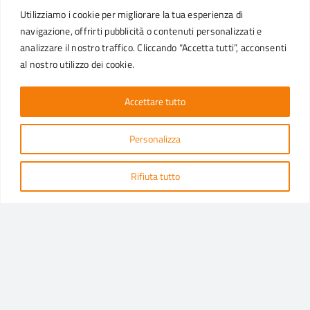
Utilizziamo i cookie per migliorare la tua esperienza di
navigazione, offrirti pubblicità o contenuti personalizzati e
analizzare il nostro traffico. Cliccando “Accetta tutti”, acconsenti
CATEGORIE PRODOTTI
al nostro utilizzo dei cookie.
Panettone alto
Panettone basso
Accettare tutto
Plumcake
Stampi con bordo arrotolato
Torte
Personalizza
Colomba
Pirottini linee automatiche
Muffin
Tulip
Rifiuta tutto
RICHIEDI INFO
Lotus
Sistema teglia
Paper pan
PRODOTTI PER CANALE
STAMPI PER LINEE AUTOMATICHE
LINEA PROFESSIONAL PER DISTRIBUTORI
CONFEZIONI RETAIL