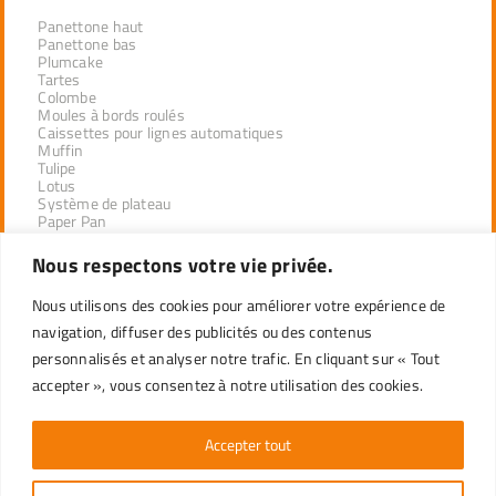
Panettone haut
Panettone bas
Plumcake
Tartes
Colombe
Moules à bords roulés
Caissettes pour lignes automatiques
Muffin
Tulipe
Lotus
Système de plateau
Paper Pan
Nous respectons votre vie privée.
PRODUITS PAR SECTEUR
Nous utilisons des cookies pour améliorer votre expérience de
DÉSEMPILAGE INDUSTRIEL
navigation, diffuser des publicités ou des contenus
DISTRIBUTEURS DE LA LIGNE PROFESSIONNELLE
personnalisés et analyser notre trafic. En cliquant sur « Tout
DÉTAIL
accepter », vous consentez à notre utilisation des cookies.
Accepter tout
SERVICE CLIENT