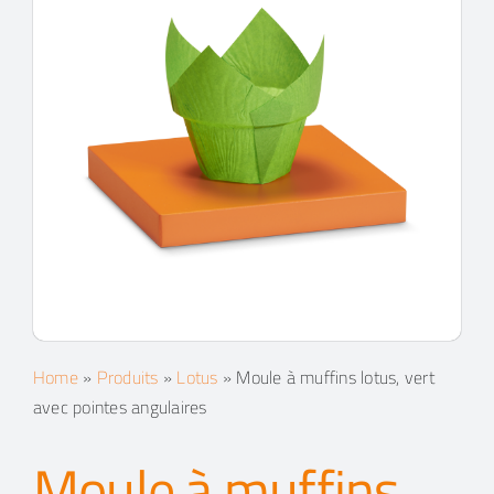
Contacts
Espace client
Recherche
Home
»
Produits
»
Lotus
»
Moule à muffins lotus, vert
avec pointes angulaires
Moule à muffins