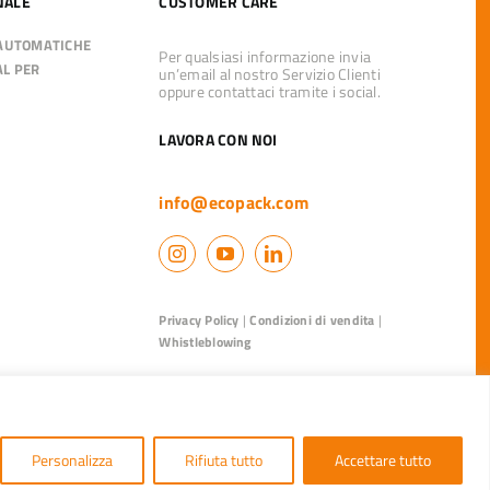
NALE
CUSTOMER CARE
 AUTOMATICHE
Per qualsiasi informazione invia
AL PER
un’email al nostro Servizio Clienti
oppure contattaci tramite i social.
LAVORA CON NOI
info@ecopack.com
Privacy Policy
|
Condizioni di vendita
|
Whistleblowing
Personalizza
Rifiuta tutto
Accettare tutto
50015