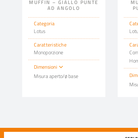
MUFFIN – GIALLO PUNTE
MU
AD ANGOLO
P
Categoria
Cat
Lotus
Lot
Caratteristiche
Car
Monoporzione
Com
Hom
Dimensioni
Dim
Misura aperto/ø base
Mis