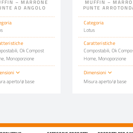
FFIN – MARRONE
MUFFIN – MARR
UNTE AD ANGOLO
PUNTE ARROTOND
egoria
Categoria
us
Lotus
atteristiche
Caratteristiche
postabili, Ok Compost
Compostabili, Ok Compo
e, Monoporzione
Home, Monoporzione
ensioni
Dimensioni
ura aperto/ø base
Misura aperto/ø base