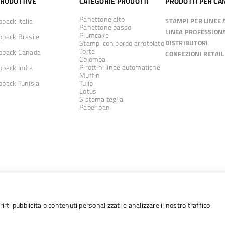
PRODUTTIVE
CATEGORIE PRODOTTI
PRODOTTI PER CA
Panettone alto
pack Italia
STAMPI PER LINEE
Panettone basso
LINEA PROFESSION
Plumcake
pack Brasile
Stampi con bordo arrotolato
DISTRIBUTORI
Torte
pack Canada
CONFEZIONI RETAIL
Colomba
Pirottini linee automatiche
pack India
Muffin
pack Tunisia
Tulip
Lotus
Sistema teglia
Paper pan
irti pubblicità o contenuti personalizzati e analizzare il nostro traffico.
26 Ecopack S.p.A. | via della Masolina 24 | 10040 Piobesi Torinese | P.IVA 054695