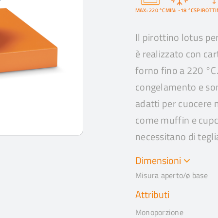
MAX: 220 °C
MIN: -18 °C
SPIROTTI
Il pirottino lotus p
è realizzato con car
forno fino a 220 °C.
congelamento e sono
adatti per cuocere mu
come muffin e cupca
necessitano di tegli
Dimensioni
Misura aperto/ø base
Attributi
Monoporzione