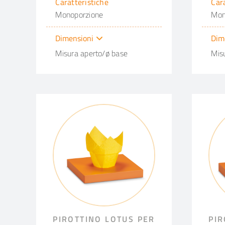
Caratteristiche
Car
Monoporzione
Mon
Dimensioni
Dim
Misura aperto/ø base
Mis
PIROTTINO LOTUS PER
PIR