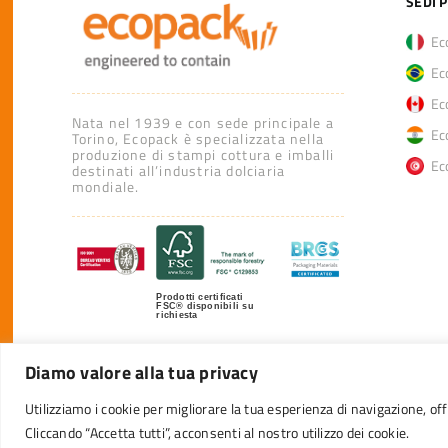
SEDI 
Eco
Eco
Eco
Nata nel 1939 e con sede principale a
Eco
Torino, Ecopack è specializzata nella
produzione di stampi cottura e imballi
Eco
destinati all’industria dolciaria
mondiale.
Prodotti certificati
FSC® disponibili su
richiesta
Diamo valore alla tua privacy
Utilizziamo i cookie per migliorare la tua esperienza di navigazione, offr
© 20
Cliccando “Accetta tutti”, acconsenti al nostro utilizzo dei cookie.