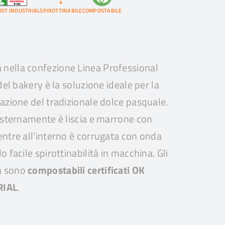
ST INDUSTRIAL
SPIROTTINABILE
COMPOSTABILE
nella confezione Linea Professional
 del bakery è la soluzione ideale per la
tazione del tradizionale dolce pasquale.
 esternamente è liscia e marrone con
entre all’interno è corrugata con onda
o facile spirottinabilità in macchina. Gli
a sono
compostabili certificati OK
RIAL
.