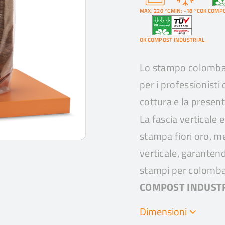
MAX: 220 °C
MIN: -18 °C
OK COMPO
OK COMPOST INDUSTRIAL
Lo stampo colomba 
per i professionisti
cottura e la presen
La fascia verticale
stampa fiori oro, m
verticale, garantend
stampi per colomb
COMPOST INDUST
Dimensioni