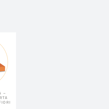
A –
RTA
IORI