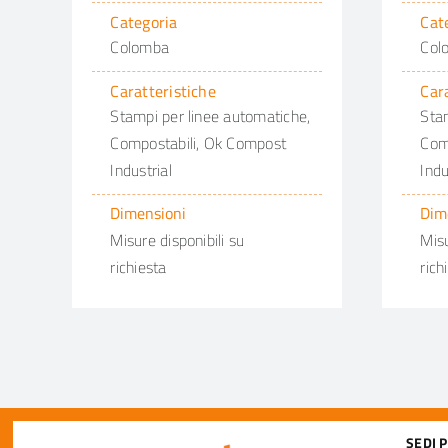
Categoria
Cat
Colomba
Col
Caratteristiche
Car
Stampi per linee automatiche,
Stam
Compostabili, Ok Compost
Com
Industrial
Indu
Dimensioni
Dim
Misure disponibili su
Misu
richiesta
rich
SEDI 