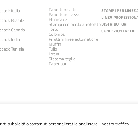
Panettone alto
pack Italia
STAMPI PER LINEE
Panettone basso
LINEA PROFESSION
Plumcake
pack Brasile
Stampi con bordo arrotolato
DISTRIBUTORI
Torte
pack Canada
CONFEZIONI RETAIL
Colomba
Pirottini linee automatiche
pack India
Muffin
pack Tunisia
Tulip
Lotus
Sistema teglia
Paper pan
irti pubblicità o contenuti personalizzati e analizzare il nostro traffico.
26 Ecopack S.p.A. | via della Masolina 24 | 10040 Piobesi Torinese | P.IVA 054695