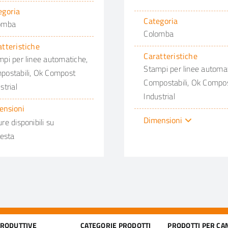
egoria
Categoria
omba
Colomba
atteristiche
Caratteristiche
pi per linee automatiche,
Stampi per linee automat
postabili, Ok Compost
Compostabili, Ok Compo
strial
Industrial
ensioni
Dimensioni
re disponibili su
iesta
PRODUTTIVE
CATEGORIE PRODOTTI
PRODOTTI PER CA