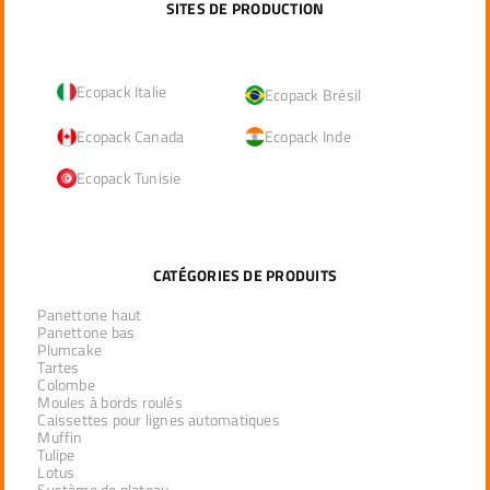
SITES DE PRODUCTION
Ecopack Italie
Ecopack Brésil
Ecopack Canada
Ecopack Inde
Ecopack Tunisie
CATÉGORIES DE PRODUITS
Panettone haut
Panettone bas
Plumcake
Tartes
Colombe
Moules à bords roulés
Caissettes pour lignes automatiques
Muffin
Tulipe
Lotus
Système de plateau