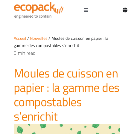
Skip
to
Toggle
content
Navigation
Accueil
Accueil
/
Nouvelles
/ Moules de cuisson en papier : la
gamme des compostables s’enrichit
Produits
5 min read
Solutions
Moules de cuisson en
papier : la gamme des
Durabilité
compostables
Entreprise
s’enrichit
Nouvelles