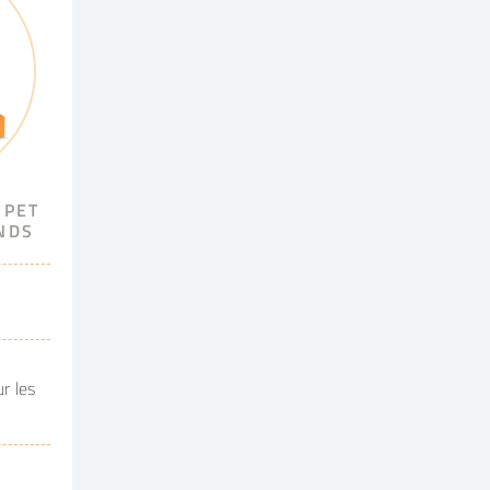
 PET
NDS
r les