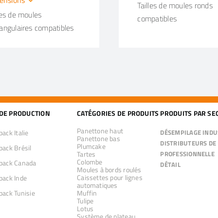
Tailles de moules ronds
les de moules
compatibles
angulaires compatibles
 DE PRODUCTION
CATÉGORIES DE PRODUITS
PRODUITS PAR SE
Panettone haut
ack Italie
DÉSEMPILAGE INDU
Panettone bas
DISTRIBUTEURS DE 
Plumcake
pack Brésil
Tartes
PROFESSIONNELLE
Colombe
pack Canada
DÉTAIL
Moules à bords roulés
Caissettes pour lignes
pack Inde
automatiques
pack Tunisie
Muffin
Tulipe
Lotus
Système de plateau