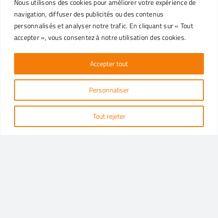
Nous utilisons des cookies pour améliorer votre expérience de
navigation, diffuser des publicités ou des contenus
SERVICE CLIENT
personnalisés et analyser notre trafic. En cliquant sur « Tout
accepter », vous consentez à notre utilisation des cookies.
Pour toute information, envoyez un mail à notre Service
Client ou contactez-nous via les réseaux sociaux.
Accepter tout
info@ecopack.com
Personnaliser
Tout rejeter
DEMANDE D’INFORMATIONS
Politique de confidentialité
|
Conditions de vente
|
Whistleblowing
© 2026 Ecopack S.p.A. | via della Masolina 24 | 10040 Piobesi
Torinese | P.IVA 05469550015