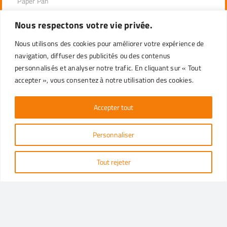
Paper Pan
Nous respectons votre vie privée.
PRODUITS PAR SECTEUR
Nous utilisons des cookies pour améliorer votre expérience de
DÉSEMPILAGE INDUSTRIEL
navigation, diffuser des publicités ou des contenus
DISTRIBUTEURS DE LA LIGNE PROFESSIONNELLE
personnalisés et analyser notre trafic. En cliquant sur « Tout
DÉTAIL
accepter », vous consentez à notre utilisation des cookies.
Accepter tout
SERVICE CLIENT
Personnaliser
Pour toute information, envoyez un mail à notre Service
Client ou contactez-nous via les réseaux sociaux.
Tout rejeter
DEMANDE D’INFORMATIONS
info@ecopack.com