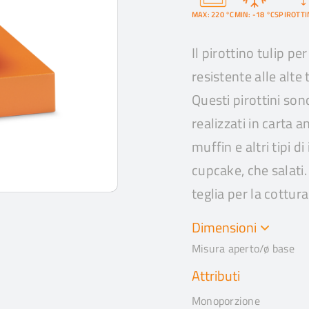
MAX: 220 °C
MIN: -18 °C
SPIROTTI
Il pirottino tulip p
resistente alle alte
Questi pirottini so
realizzati in carta 
muffin e altri tipi d
cupcake, che salati
teglia per la cottura
Dimensioni
Misura aperto/ø base
Attributi
Monoporzione