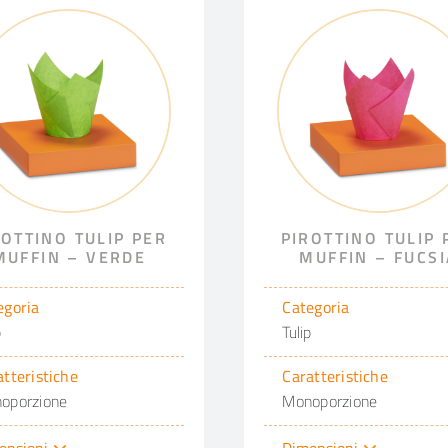
ROTTINO TULIP PER
PIROTTINO TULIP 
MUFFIN – VERDE
MUFFIN – FUCSI
egoria
Categoria
p
Tulip
atteristiche
Caratteristiche
oporzione
Monoporzione
ensioni
Dimensioni