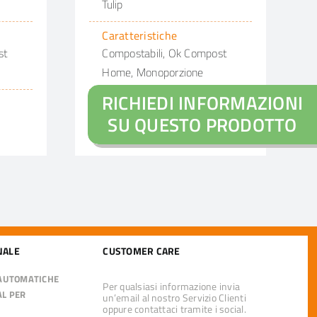
Tulip
Caratteristiche
st
Compostabili, Ok Compost
Home, Monoporzione
RICHIEDI INFORMAZIONI
Dimensioni
SU QUESTO PRODOTTO
Misura aperto/ø base
NALE
CUSTOMER CARE
 AUTOMATICHE
Per qualsiasi informazione invia
AL PER
un’email al nostro Servizio Clienti
oppure contattaci tramite i social.