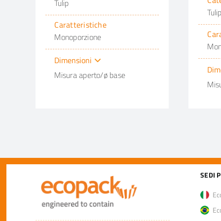
Cat
Tulip
Tuli
Caratteristiche
Car
Monoporzione
Mon
Dimensioni
Dim
Misura aperto/ø base
Mis
SEDI 
Eco
Eco