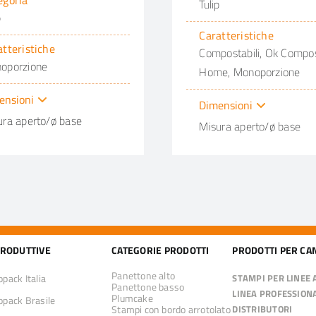
egoria
Tulip
p
Caratteristiche
atteristiche
Compostabili, Ok Compo
oporzione
Home, Monoporzione
ensioni
Dimensioni
ura aperto/ø base
Misura aperto/ø base
PRODUTTIVE
CATEGORIE PRODOTTI
PRODOTTI PER CA
Panettone alto
pack Italia
STAMPI PER LINEE
Panettone basso
LINEA PROFESSION
Plumcake
pack Brasile
Stampi con bordo arrotolato
DISTRIBUTORI