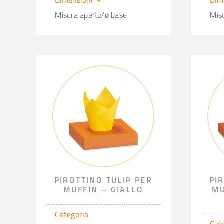
Misura aperto/ø base
Mis
PIROTTINO TULIP PER
PI
MUFFIN – GIALLO
MU
Categoria