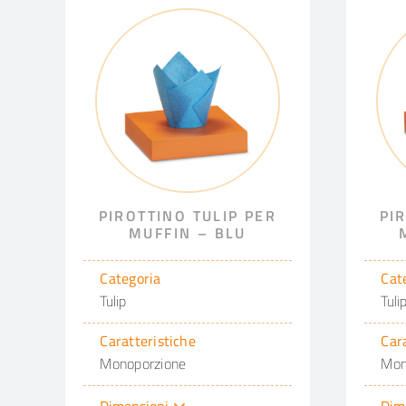
PIROTTINO TULIP PER
PI
MUFFIN – BLU
Categoria
Cat
Tulip
Tuli
Caratteristiche
Car
Monoporzione
Mon
Dimensioni
Dim