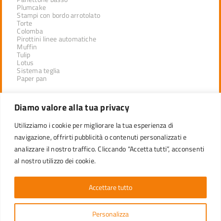
Plumcake
Stampi con bordo arrotolato
Torte
Colomba
Pirottini linee automatiche
Muffin
Tulip
Lotus
Sistema teglia
Paper pan
Diamo valore alla tua privacy
PRODOTTI PER CANALE
Utilizziamo i cookie per migliorare la tua esperienza di
STAMPI PER LINEE AUTOMATICHE
navigazione, offrirti pubblicità o contenuti personalizzati e
LINEA PROFESSIONAL PER DISTRIBUTORI
CONFEZIONI RETAIL
analizzare il nostro traffico. Cliccando “Accetta tutti”, acconsenti
al nostro utilizzo dei cookie.
CUSTOMER CARE
Accettare tutto
Per qualsiasi informazione invia un’email al nostro
Personalizza
Servizio Clienti oppure contattaci tramite i social.