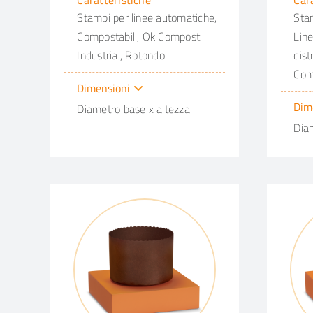
Caratteristiche
Car
Stampi per linee automatiche,
Stam
Compostabili, Ok Compost
Line
Industrial, Rotondo
dist
Com
Dimensioni
Dim
Diametro base x altezza
Dia