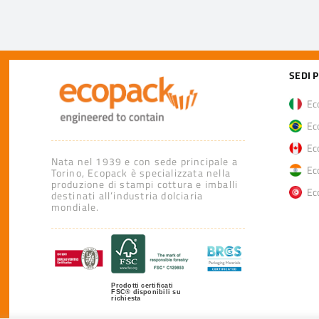
SEDI 
Eco
Eco
Eco
Nata nel 1939 e con sede principale a
Eco
Torino, Ecopack è specializzata nella
produzione di stampi cottura e imballi
Eco
destinati all’industria dolciaria
mondiale.
Prodotti certificati
FSC® disponibili su
richiesta