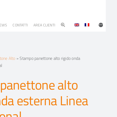
EWS
CONTATTI
AREA CLIENTI
tone Alto
»
Stampo panettone alto rigido onda
al
panettone alto
nda esterna Linea
onal