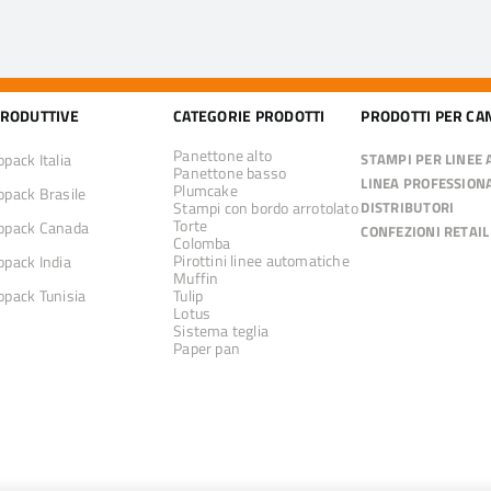
PRODUTTIVE
CATEGORIE PRODOTTI
PRODOTTI PER CA
Panettone alto
pack Italia
STAMPI PER LINEE
Panettone basso
LINEA PROFESSION
Plumcake
pack Brasile
Stampi con bordo arrotolato
DISTRIBUTORI
Torte
pack Canada
CONFEZIONI RETAIL
Colomba
Pirottini linee automatiche
pack India
Muffin
pack Tunisia
Tulip
Lotus
Sistema teglia
Paper pan