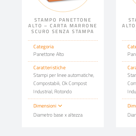
STAMPO PANETTONE
ST
ALTO – CARTA MARRONE
ALTO
SCURO SENZA STAMPA
Categoria
Cat
Panettone Alto
Pan
Caratteristiche
Car
Stampi per linee automatiche,
Stam
Compostabili, Ok Compost
Com
Industrial, Rotondo
Indu
Dimensioni
Dim
Diametro base x altezza
Dia