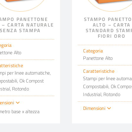
AMPO PANETTONE
STAMPO PANETT
 – CARTA NATURALE
ALTO – CARTA
SENZA STAMPA
STANDARD STAM
FIORI ORO
egoria
Categoria
ettone Alto
Panettone Alto
atteristiche
Caratteristiche
pi per linee automatiche,
Stampi per linee automat
postabili, Ok Compost
Compostabili, Ok Compo
strial, Rotondo
Industrial, Rotondo
ensioni
Dimensioni
metro base x altezza