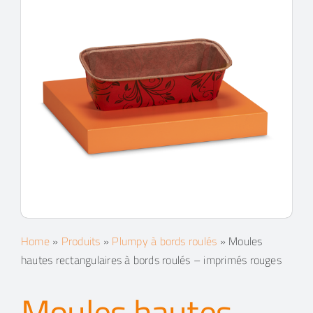
Contacts
Espace client
Recherche
Home
»
Produits
»
Plumpy à bords roulés
»
Moules
hautes rectangulaires à bords roulés – imprimés rouges
Moules hautes