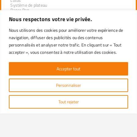
Lotus
Système de plateau
Paper Pan
Nous respectons votre vie privée.
PRODUITS PAR SECTEUR
Nous utilisons des cookies pour améliorer votre expérience de
navigation, diffuser des publicités ou des contenus
DÉSEMPILAGE INDUSTRIEL
personnalisés et analyser notre trafic. En cliquant sur « Tout
DISTRIBUTEURS DE LA LIGNE PROFESSIONNELLE
accepter », vous consentez à notre utilisation des cookies.
DÉTAIL
Accepter tout
SERVICE CLIENT
Personnaliser
Pour toute information, envoyez un mail à notre Service
Client ou contactez-nous via les réseaux sociaux.
Tout rejeter
DEMANDE D’INFORMATIONS
info@ecopack.com