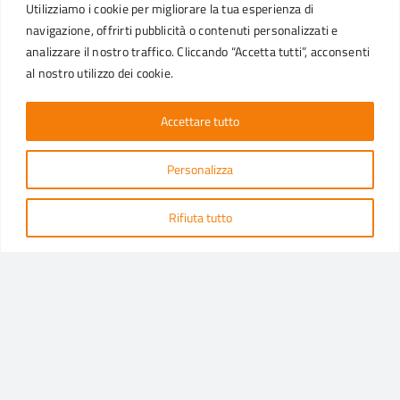
Utilizziamo i cookie per migliorare la tua esperienza di
Panettone basso
Plumcake
navigazione, offrirti pubblicità o contenuti personalizzati e
Stampi con bordo arrotolato
analizzare il nostro traffico. Cliccando “Accetta tutti”, acconsenti
Torte
Colomba
al nostro utilizzo dei cookie.
Pirottini linee automatiche
Muffin
Tulip
Accettare tutto
Lotus
Sistema teglia
Paper pan
Personalizza
PRODOTTI PER CANALE
Rifiuta tutto
STAMPI PER LINEE AUTOMATICHE
LINEA PROFESSIONAL PER DISTRIBUTORI
CONFEZIONI RETAIL
CUSTOMER CARE
Per qualsiasi informazione invia un’email al nostro