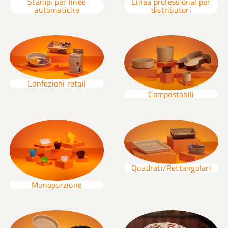
Stampi per linee
Linea professional per
automatiche
distributori
Confezioni retail
Compostabili
Quadrati/Rettangolari
Monoporzione